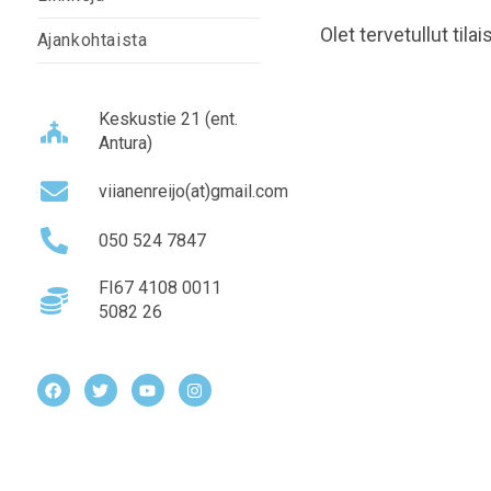
Olet tervetullut tila
Ajankohtaista
Keskustie 21 (ent.
Antura)
viianenreijo(at)gmail.com
050 524 7847
FI67 4108 0011
5082 26